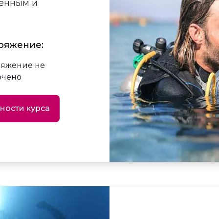
ряжение:
яжение не
ючено
ности курса