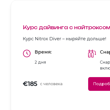
Курс дайвинга с найтроксом
Курс Nitrox Diver – ныряйте дольше!
Время:
Сна
2 дня
Снар
вкл
€185
с человека
Подроб