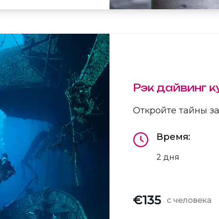
Рэк дайвинг к
Откройте тайны з
Время:
2 дня
€135
с человека