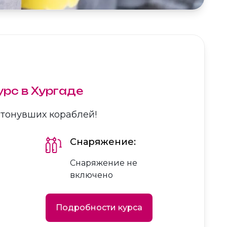
урс в Хургаде
атонувших кораблей!
Снаряжение:
Снаряжение не
включено
Подробности курса