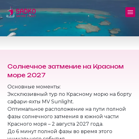
Яхта MV Sunshine
Север+Тиран - (Северные рэки и
Дейли и обучение
Полные фрахты
пролив Тиран)
Яхта MV Sunlight
Дайвсайты
Безопасность
Золотой Треугольник - (Бразерс
Дедалус Эльфинстоун)
Яхта MV Springland
Цены и бронирование
Блог
Солнечное затмение на Красном
Дедалус+Роки+Забаргад
Курсы
Частые вопросы
море 2027
Бразерс+Сафага
Дальние выезды и мини-сафари
Продажа снаряжения
Основные моменты:
Эксклюзивный тур по Красному морю на борту
Север+Сафага
сафари-яхты MV Sunlight.
Отели, трансферы, экскурсии
Оптимальное расположение на пути полной
фазы солнечного затмения в южной части
Роки+Забаргад+Сент Джонс
Условия и политика
Красного моря – 2 августа 2027 года.
До 6 минут полной фазы во время этого
Эльба: Египет+Судан!
Политика конфиденциальности
уникального события.