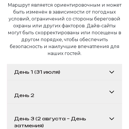
Маршрут является ориентировочным и может
быть изменён в зависимости от погодных
условий, ограничений со стороны береговой
охраны или других факторов. Дайв-сайты
могут быть скорректированы или посещены в
другом порядке, чтобы обеспечить
безопасность и наилучшие впечатления для
наших гостей.
День 1 (31 июля)
Посадка в Порт Галибе с 17:00.
Приветственный брифинг, ужин, ночь на
День 2
борту.
Чек-дайвы по пути на юг, переход к Fury
Shoals.
День 3 (2 августа – День
затмения)